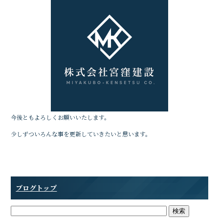
c
it
e
e
te
b
r
o
o
k
今後ともよろしくお願いいたします。
少しずついろんな事を更新していきたいと思います。
ブログトップ