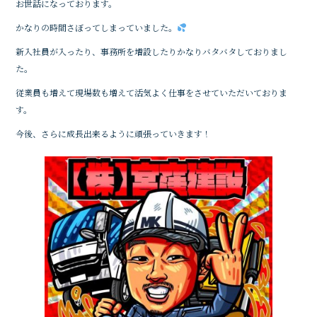
お世話になっております。
c
it
e
かなりの時間さぼってしまっていました。
e
te
新入社員が入ったり、事務所を増設したりかなりバタバタしておりまし
b
r
た。
o
従業員も増えて現場数も増えて活気よく仕事をさせていただいておりま
o
す。
k
今後、さらに成長出来るように頑張っていきます！