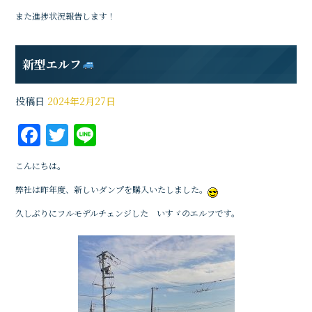
また進捗状況報告します！
新型エルフ
投稿日
2024年2月27日
F
T
Li
a
w
n
こんにちは。
c
it
e
弊社は昨年度、新しいダンプを購入いたしました。
e
te
久しぶりにフルモデルチェンジした いすゞのエルフです。
b
r
o
o
k