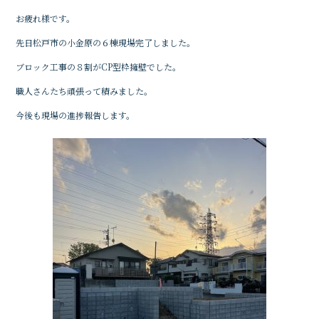
c
it
e
お疲れ様です。
e
te
先日松戸市の小金原の６棟現場完了しました。
b
r
ブロック工事の８割がCP型枠擁壁でした。
o
o
職人さんたち頑張って積みました。
k
今後も現場の進捗報告します。