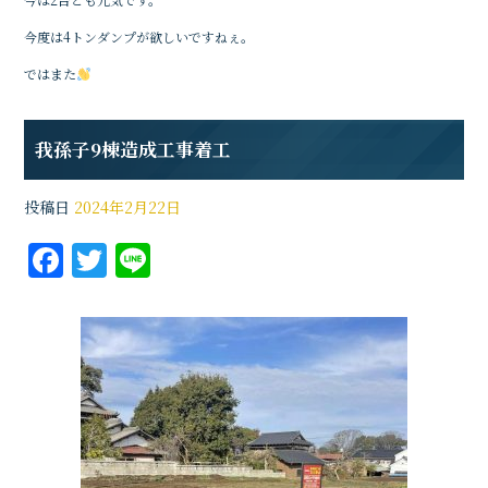
今度は4トンダンプが欲しいですねぇ。
ではまた
我孫子9棟造成工事着工
投稿日
2024年2月22日
F
T
Li
a
w
n
c
it
e
e
te
b
r
o
o