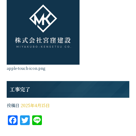
apple-touch-icon.png
工事完了
投稿日
2025年4月15日
F
T
Li
a
w
n