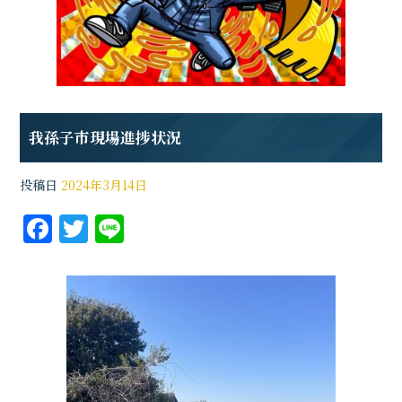
我孫子市現場進捗状況
投稿日
2024年3月14日
F
T
Li
a
w
n
c
it
e
e
te
b
r
o
o