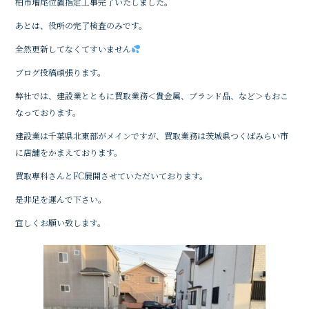
柏市増尾位置指定工事完了いたしました。
o
o
あとは、役所の完了検査のみです。
k
全然更新してなくてすいません
ブログ投稿頑張ります。
弊社では、建設業とともに買取業務＜貴金属、ブランド品、など＞もおこ
なっております。
建設業は千葉県北東部がメインですが、買取業務は茨城県つくばみらい市
に店舗をかまえております。
買取専科さんとFC展開させていただいております。
是非足を運んで下さい。
宜しくお願い致します。