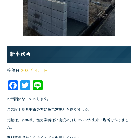
新事務所
投稿日
2025年4月1日
F
T
Li
a
w
n
お世話になっております。
c
it
e
この度千葉県柏市の方に第二営業所を作りました。
e
te
元請様、お客様、協力業者様と密接に打ち合わせが出来る場所を作りまし
b
r
た。
o
資材置き場からも近くとても重宝しています。