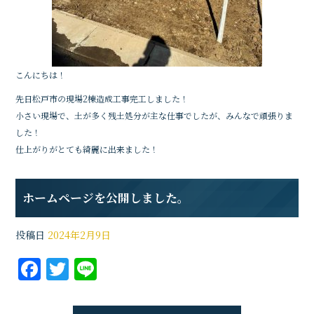
こんにちは！
先日松戸市の現場2棟造成工事完工しました！
小さい現場で、土が多く残土処分が主な仕事でしたが、みんなで頑張りま
した！
仕上がりがとても綺麗に出来ました！
ホームページを公開しました。
投稿日
2024年2月9日
F
T
Li
a
w
n