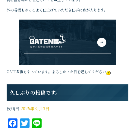
o
外の看板もかっこよく仕上げていただき仕事に身が入ります。
k
GATEN職もやっています。よろしかった目を通してください
久しぶりの投稿です。
投稿日
2025年3月13日
F
T
Li
a
w
n