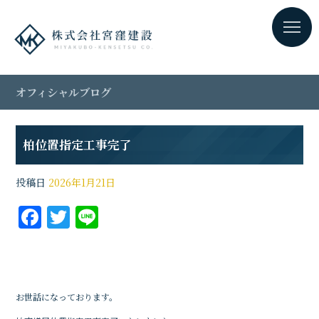
オフィシャルブログ
柏位置指定工事完了
投稿日
2026年1月21日
F
T
Li
a
w
n
c
it
e
e
te
お世話になっております。
b
r