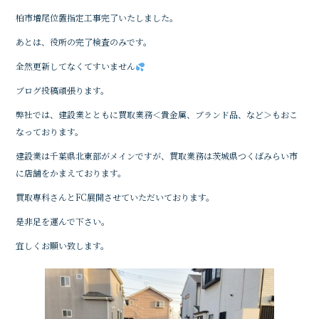
b
r
柏市増尾位置指定工事完了いたしました。
o
o
あとは、役所の完了検査のみです。
k
全然更新してなくてすいません
ブログ投稿頑張ります。
弊社では、建設業とともに買取業務＜貴金属、ブランド品、など＞もおこ
なっております。
建設業は千葉県北東部がメインですが、買取業務は茨城県つくばみらい市
に店舗をかまえております。
買取専科さんとFC展開させていただいております。
是非足を運んで下さい。
宜しくお願い致します。