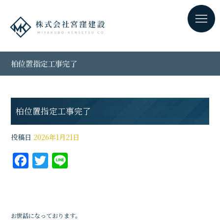
柏位置指定工事完了
柏位置指定工事完了
投稿日
2026年1月21日
F
T
Li
a
w
n
c
it
e
e
te
お世話になっております。