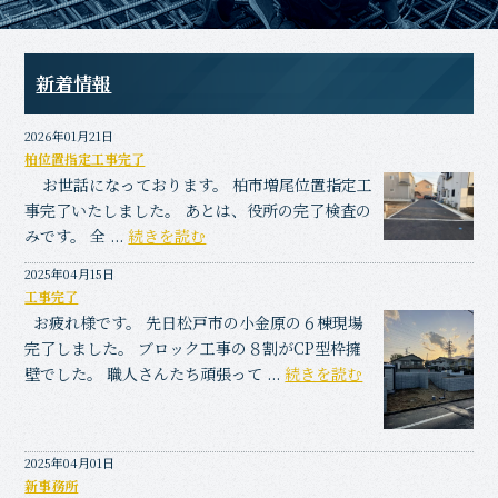
新着情報
2026年01月21日
柏位置指定工事完了
お世話になっております。 柏市増尾位置指定工
事完了いたしました。 あとは、役所の完了検査の
みです。 全 ...
続きを読む
2025年04月15日
工事完了
お疲れ様です。 先日松戸市の小金原の６棟現場
完了しました。 ブロック工事の８割がCP型枠擁
壁でした。 職人さんたち頑張って ...
続きを読む
2025年04月01日
新事務所