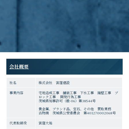
会社概要
社名
株式会社 宮窪建設
事業内容
宅地造成工事 舗装工事 下水工事 擁壁工事 ブ
ロック工事 開発行為工事
茨城県知事許可（般-06）第38544号
貴金属、ブランド品、宝石、その他 買取業務
古物商 茨城県公安委員会 第401270002068号
代表取締役
宮窪大祐