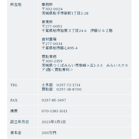
所在地
事務所
〒302-0024
茨城県取手市新町1丁目2-28
営業所
〒277-0051
千葉県柏市加賀３丁目24-6 伊藤ビル２階
資材置場
〒277-0034
千葉県柏市藤心895-4
買取業務
〒300-2359
茨城県つくばみらい市紫峰ヶ丘1-3-3 みらいスクエ
ア1階＜買取専科＞
TEL
土木部 0297-72-1714
買取部 0297-38-8700
FAX
0297-85-3497
携帯
070-1381-1011
設立年月日
2023年3月1日
資本金
200万円